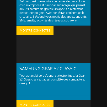
ZeRound est une montre connectée élégante dotée
d’un microphone et haut-parleur intégré qui permet
aux utilisateurs de gérer leurs appels directement
depuis leur poignet. Avec son écran couleur tactile
circulaire, ZeRound vous notifie des appels entrants,
SMS, emails, activités des réseaux sociaux et
évènements du calendrier, sans même avoir à
consulter votre téléphone. ZeRound est ..
MONTRE CONNECTÉE
SAMSUNG GEAR S2 CLASSIC
Tout autant bijou qu’appareil électronique, la Gear
S2 Classic se veut aussi complète que compacte et
design !
MONTRE CONNECTÉE