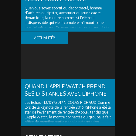
Que vous soyez sportif ou décontracté, homme
d’affaires ou hipster, aventurier ou jeune cadre
dynamique, la montre homme est l’élément
indispensable qui vient compléter n’importe quel
look. Montres and Co vous propose un grand choix
de montres branchées et tendances, il y en a pour
tous les...
ACTUALITÉS
QUAND L’APPLE WATCH PREND
SES DISTANCES AVEC L’IPHONE
Les Echos - 13/09/2017 NICOLAS RICHAUD Comme
lors de la keynote de la rentrée 2016, l'iPhone a été la
star de l'évènement de rentrée d'Apple , tandis que
l'Apple Watch, la montre connectée du groupe, a fait
office de première partie dans la présentation
hardware des produits. Eclipsée par...