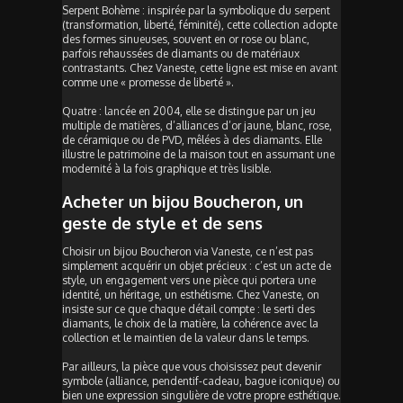
Serpent Bohème : inspirée par la symbolique du serpent
(transformation, liberté, féminité), cette collection adopte
des formes sinueuses, souvent en or rose ou blanc,
parfois rehaussées de diamants ou de matériaux
contrastants. Chez Vaneste, cette ligne est mise en avant
comme une « promesse de liberté ».
Quatre : lancée en 2004, elle se distingue par un jeu
multiple de matières, d’alliances d’or jaune, blanc, rose,
de céramique ou de PVD, mêlées à des diamants. Elle
illustre le patrimoine de la maison tout en assumant une
modernité à la fois graphique et très lisible.
Acheter un bijou Boucheron, un
geste de style et de sens
Choisir un bijou Boucheron via Vaneste, ce n’est pas
simplement acquérir un objet précieux : c’est un acte de
style, un engagement vers une pièce qui portera une
identité, un héritage, un esthétisme. Chez Vaneste, on
insiste sur ce que chaque détail compte : le serti des
diamants, le choix de la matière, la cohérence avec la
collection et le maintien de la valeur dans le temps.
Par ailleurs, la pièce que vous choisissez peut devenir
symbole (alliance, pendentif-cadeau, bague iconique) ou
bien une expression singulière de votre propre esthétique.