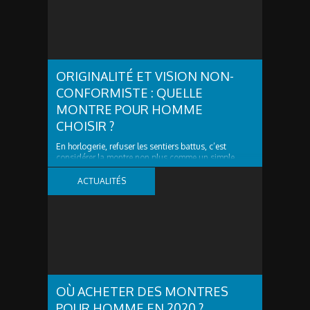
ORIGINALITÉ ET VISION NON-
CONFORMISTE : QUELLE
MONTRE POUR HOMME
CHOISIR ?
En horlogerie, refuser les sentiers battus, c’est
considérer la montre non plus comme un simple
outil, mais comme une signature. Vous ne cherchez
plus seulement un calibre fiable ! Vous désirez un
ACTUALITÉS
objet de caractère, capable d’exprimer une vision.
Ainsi, dans un marché en croissance record (26,7...
OÙ ACHETER DES MONTRES
POUR HOMME EN 2020 ?