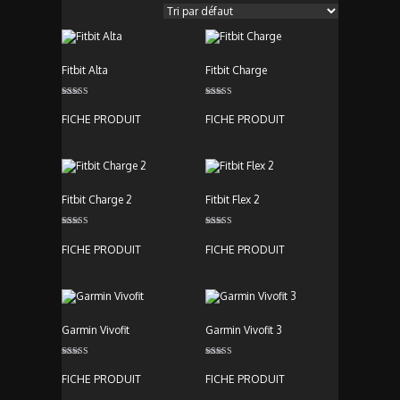
Fitbit Alta
Fitbit Charge
Note
Note
4.00
4.00
FICHE PRODUIT
FICHE PRODUIT
sur 5
sur 5
Fitbit Charge 2
Fitbit Flex 2
Note
Note
4.00
4.00
FICHE PRODUIT
FICHE PRODUIT
sur 5
sur 5
Garmin Vivofit
Garmin Vivofit 3
Note
Note
4.00
4.00
FICHE PRODUIT
FICHE PRODUIT
sur 5
sur 5