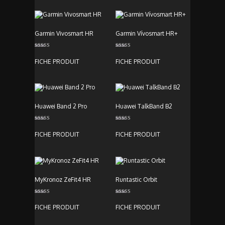
Garmin Vivosmart HR
Garmin Vívosmart HR+
Note
Note
5.00
5.00
FICHE PRODUIT
FICHE PRODUIT
sur 5
sur 5
Huawei Band 2 Pro
Huawei TalkBand B2
Note
Note
5.00
3.00
FICHE PRODUIT
FICHE PRODUIT
sur 5
sur 5
MyKronoz ZeFit4 HR
Runtastic Orbit
Note
Note
4.00
3.00
FICHE PRODUIT
FICHE PRODUIT
sur 5
sur 5