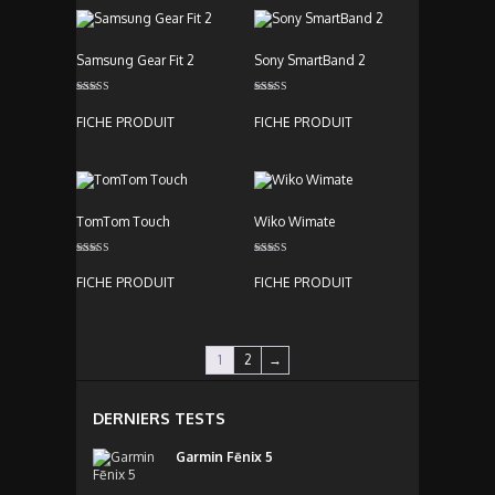
Samsung Gear Fit 2
Sony SmartBand 2
Note
Note
5.00
3.00
FICHE PRODUIT
FICHE PRODUIT
sur 5
sur 5
TomTom Touch
Wiko Wimate
Note
Note
3.00
3.00
FICHE PRODUIT
FICHE PRODUIT
sur 5
sur 5
1
2
→
DERNIERS TESTS
Garmin Fēnix 5