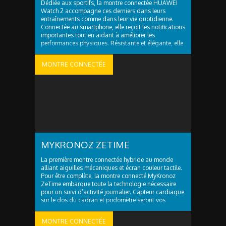
Dédiée aux sportifs, la montre connectée HUAWEI
Watch 2 accompagne ces derniers dans leurs
entraînements comme dans leur vie quotidienne.
Connectée au smartphone, elle reçoit les notifications
importantes tout en aidant à améliorer les
performances physiques. Résistante et élégante, elle
permet de ne jamais se perdre et ne craint ni l’eau ni
la poussière. En ..
MONTRE CONNECTÉE
MYKRONOZ ZETIME
La première montre connectée hybride au monde
alliant aiguilles mécaniques et écran couleur tactile.
Pour être complète, la montre connecté MyKronoz
ZeTime embarque toute la technologie nécessaire
pour un suivi d’activité journalier. Capteur cardiaque
sur le dos du cadran et podomètre seront vos
partenaires une fois la tocante au poignet. Et si
jamais votre montre ..
MONTRE CONNECTÉE