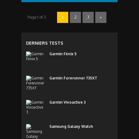
vous faciliter la vie, avec une touche d’élégance en
plus. &nbsp
Page 1 of 3
1
2
3
»
DERNIERS TESTS
Garmin Fēnix 5
Garmin Forerunner 735XT
Garmin Vivoactive 3
Samsung Galaxy Watch