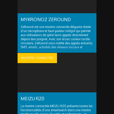
MYKRONOZ ZEROUND
ZeRound est une montre connectée élégante dotée
d’un microphone et haut-parleur intégré qui permet
aux utilisateurs de gérer leurs appels directement
depuis leur poignet. Avec son écran couleur tactile
circulaire, ZeRound vous notifie des appels entrants,
SMS, emails, activités des réseaux sociaux et
évènements du calendrier, sans même avoir à
consulter votre téléphone. ZeRound est ..
MONTRE CONNECTÉE
MEIZU R20
La montre connectée MEIZU R20 présente toutes les
fonctionnalités d’une smartwatch dans une montre