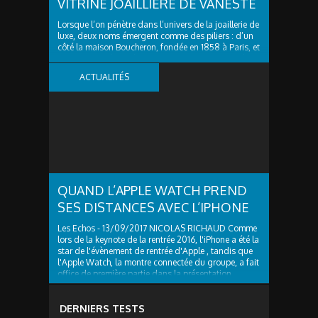
VITRINE JOAILLIÈRE DE VANESTE
Lorsque l’on pénètre dans l’univers de la joaillerie de
luxe, deux noms émergent comme des piliers : d’un
côté la maison Boucheron, fondée en 1858 à Paris, et
de l’autre un écrin régional de haut vol, Vaneste à
Lille, qui offre à sa clientèle l’accès à des pièces
ACTUALITÉS
d’exception de cette...
QUAND L’APPLE WATCH PREND
SES DISTANCES AVEC L’IPHONE
Les Echos - 13/09/2017 NICOLAS RICHAUD Comme
lors de la keynote de la rentrée 2016, l'iPhone a été la
star de l'évènement de rentrée d'Apple , tandis que
l'Apple Watch, la montre connectée du groupe, a fait
office de première partie dans la présentation
hardware des produits. Eclipsée par...
DERNIERS TESTS