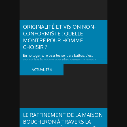
ORIGINALITÉ ET VISION NON-
CONFORMISTE : QUELLE
MONTRE POUR HOMME
CHOISIR ?
En horlogerie, refuser les sentiers battus, c’est
considérer la montre non plus comme un simple
outil, mais comme une signature. Vous ne cherchez
plus seulement un calibre fiable ! Vous désirez un
ACTUALITÉS
objet de caractère, capable d’exprimer une vision.
Ainsi, dans un marché en croissance record (26,7...
LE RAFFINEMENT DE LA MAISON
BOUCHERON À TRAVERS LA