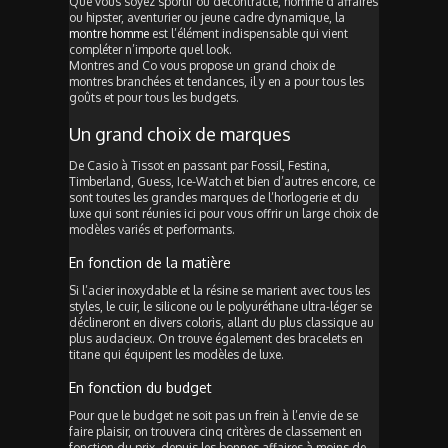
Que vous soyez sportif ou décontracté, homme d’affaires
ou hipster, aventurier ou jeune cadre dynamique, la
montre homme
est l’élément indispensable qui vient
compléter n’importe quel look.
Montres and Co vous propose un grand choix de
montres branchées et tendances, il y en a pour tous les
goûts et pour tous les budgets.
Un grand choix de marques
De Casio à Tissot en passant par Fossil, Festina,
Timberland, Guess, Ice-Watch et bien d’autres encore, ce
sont toutes les grandes marques de l’horlogerie et du
luxe qui sont réunies ici pour vous offrir un large choix de
modèles variés et performants.
En fonction de la matière
Si l’acier inoxydable et la résine se marient avec tous les
styles, le cuir, le silicone ou le polyuréthane ultra-léger se
déclineront en divers coloris, allant du plus classique au
plus audacieux. On trouve également des bracelets en
titane qui équipent les modèles de luxe.
En fonction du budget
Pour que le budget ne soit pas un frein à l’envie de se
faire plaisir, on trouvera cinq critères de classement en
fonction du prix, depuis les bonnes affaires à moins de