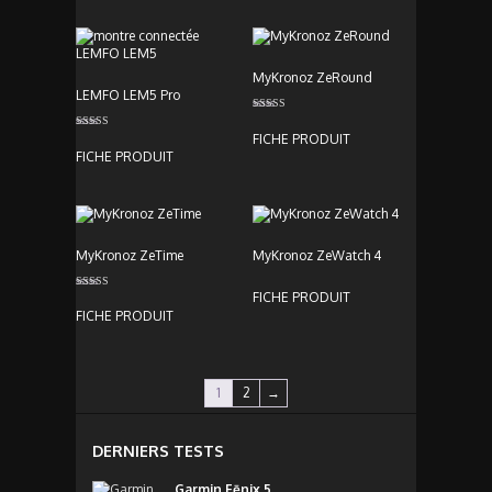
MyKronoz ZeRound
LEMFO LEM5 Pro
Note
4.00
FICHE PRODUIT
Note
sur 5
3.00
FICHE PRODUIT
sur 5
MyKronoz ZeTime
MyKronoz ZeWatch 4
FICHE PRODUIT
Note
5.00
FICHE PRODUIT
sur 5
1
2
→
DERNIERS TESTS
Garmin Fēnix 5