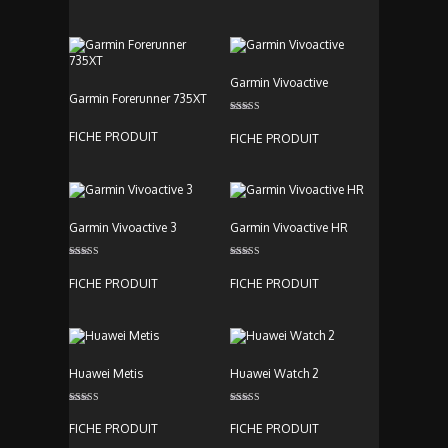
Garmin Vivoactive
Garmin Forerunner 735XT
Note
5.00
FICHE PRODUIT
FICHE PRODUIT
sur 5
Garmin Vivoactive 3
Garmin Vivoactive HR
Note
Note
4.00
5.00
FICHE PRODUIT
FICHE PRODUIT
sur 5
sur 5
Huawei Metis
Huawei Watch 2
Note
Note
4.00
4.00
FICHE PRODUIT
FICHE PRODUIT
sur 5
sur 5