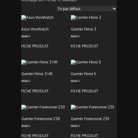
Asus VivoWatch
Garmin Fēnix 3
Note
Note
3.00
5.00
FICHE PRODUIT
FICHE PRODUIT
sur 5
sur 5
Garmin Fēnix 3 HR
Garmin Fēnix 5
Note
Note
4.00
4.00
FICHE PRODUIT
FICHE PRODUIT
sur 5
sur 5
Garmin Forerunner 230
Garmin Forerunner 235
Note
Note
5.00
5.00
FICHE PRODUIT
FICHE PRODUIT
sur 5
sur 5