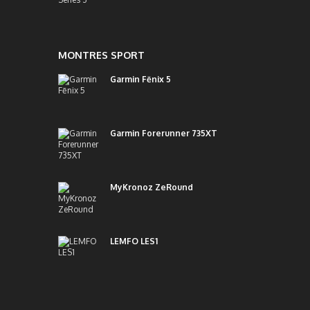
MONTRES SPORT
Garmin Fēnix 5
Garmin Forerunner 735XT
MyKronoz ZeRound
LEMFO LES1