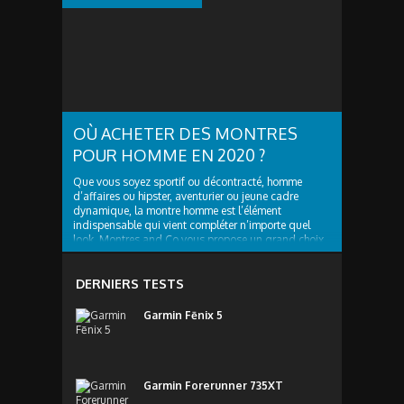
OÙ ACHETER DES MONTRES
POUR HOMME EN 2020 ?
Que vous soyez sportif ou décontracté, homme
d’affaires ou hipster, aventurier ou jeune cadre
dynamique, la montre homme est l’élément
indispensable qui vient compléter n’importe quel
look. Montres and Co vous propose un grand choix
de montres branchées et tendances, il y en a pour
tous les...
DERNIERS TESTS
Garmin Fēnix 5
Garmin Forerunner 735XT