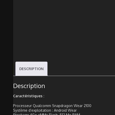
DESCRIPTION
Description
Caractéristiques :
Processeur Qualcomm Snapdragon Wear 2100
Système d’exploitation : Android Wear
Stockage 4Go eMMc Flash, 512 Mo RAM