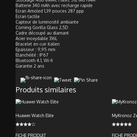
Batterie 340 mAh avec recharge rapide
Ecran Amoled 1,39 pouces 287 ppp
Ecran tactile
Capteur de luminosité ambiante
Corning Gorilla Glass 2,5D
Cadre découpé au diamant
Acier inoxydable 316L
Bracelet en cuir italien
Epaisseur : 9,95 mm
Etanchéité : IP67
Bluetooth 4.1, Wi-fi
Garantie 2 ans
Produits similaires
Huawei Watch Elite
MyKronoz Z
Note
Note
4.00
5.00
FICHE PRODUIT
FICHE PROD
sur 5
sur 5