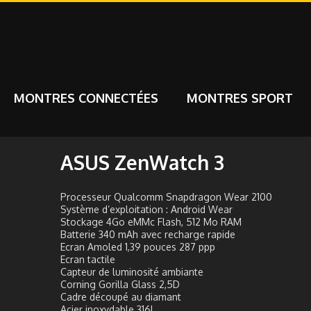
MONTRES CONNECTÉES
MONTRES SPORT
ASUS ZenWatch 3
Processeur Qualcomm Snapdragon Wear 2100
Système d’exploitation : Android Wear
Stockage 4Go eMMc Flash, 512 Mo RAM
Batterie 340 mAh avec recharge rapide
Ecran Amoled 1,39 pouces 287 ppp
Ecran tactile
Capteur de luminosité ambiante
Corning Gorilla Glass 2,5D
Cadre découpé au diamant
Acier inoxydable 316L