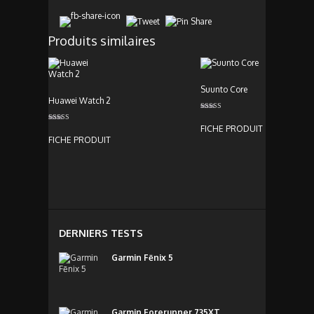
Produits similaires
Suunto Core
Huawei Watch 2
Note
3.00
FICHE PRODUIT
Note
sur 5
4.00
FICHE PRODUIT
sur 5
DERNIERS TESTS
Garmin Fēnix 5
Garmin Forerunner 735XT