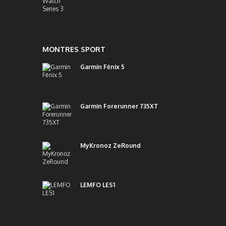
MONTRES SPORT
Garmin Fēnix 5
Garmin Forerunner 735XT
MyKronoz ZeRound
LEMFO LES1