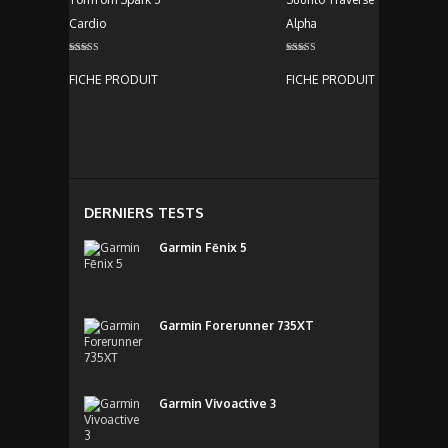
Cardio
Alpha
Note
Note
5.00
4.00
FICHE PRODUIT
FICHE PRODUIT
sur 5
sur 5
DERNIERS TESTS
Garmin Fēnix 5
Garmin Forerunner 735XT
Garmin Vivoactive 3