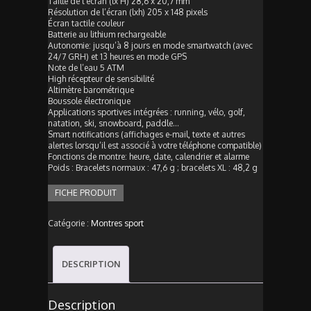
Taille de l’écran (lx H) 28,6 x 20,7 mm
Résolution de l’écran (lxh) 205 x 148 pixels
Écran tactile couleur
Batterie au lithium rechargeable
Autonomie: jusqu’à 8 jours en mode smartwatch (avec
24/7 GRH) et 13 heures en mode GPS
Note de l’eau 5 ATM
High récepteur de sensibilité
Altimètre barométrique
Boussole électronique
Applications sportives intégrées : running, vélo, golf,
natation, ski, snowboard, paddle…
Smart notifications (affichages e-mail, texte et autres
alertes lorsqu’il est associé à votre téléphone compatible)
Fonctions de montre: heure, date, calendrier et alarme
Poids : Bracelets normaux : 47,6 g ; bracelets XL : 48,2 g
FICHE PRODUIT
Catégorie :
Montres sport
DESCRIPTION
Description