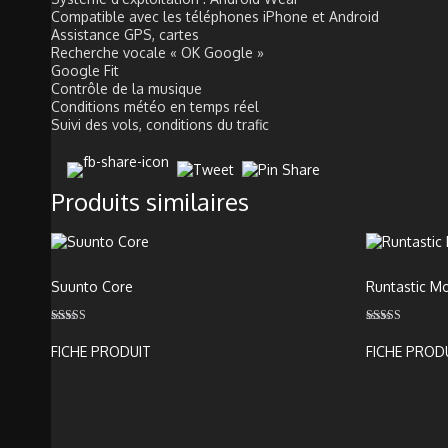
Compatible avec les téléphones iPhone et Android
Assistance GPS, cartes
Recherche vocale « OK Google »
Google Fit
Contrôle de la musique
Conditions météo en temps réel
Suivi des vols, conditions du trafic
Produits similaires
Suunto Core
Runtastic M
Note
Note
3.00
3.00
FICHE PRODUIT
FICHE PROD
sur 5
sur 5