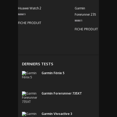
Huawei Watch 2
Garmin
Forerunner 235
Note
4.00
FICHE PRODUIT
sur 5
Note
5.00
FICHE PRODUIT
sur 5
DERNIERS TESTS
Garmin Fēnix 5
Garmin Forerunner 735XT
Garmin Vivoactive 3