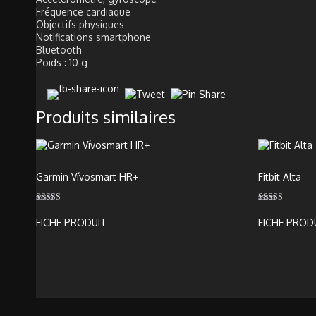
Fréquence cardiaque
Objectifs physiques
Notifications smartphone
Bluetooth
Poids : 10 g
Produits similaires
Garmin Vívosmart HR+
Fitbit Alta
Note
Note
5.00
4.00
FICHE PRODUIT
FICHE PROD
sur 5
sur 5