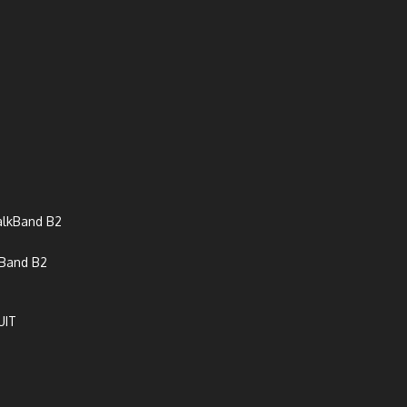
Band B2
UIT