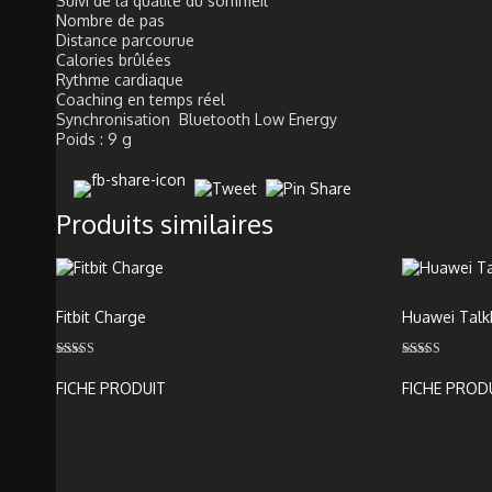
Suivi de la qualité du sommeil
Nombre de pas
Distance parcourue
Calories brûlées
Rythme cardiaque
Coaching en temps réel
Synchronisation Bluetooth Low Energy
Poids : 9 g
Produits similaires
Fitbit Charge
Huawei Talk
Note
Note
4.00
3.00
FICHE PRODUIT
FICHE PROD
sur 5
sur 5