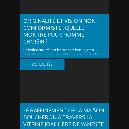
ORIGINALITÉ ET VISION NON-
CONFORMISTE : QUELLE
MONTRE POUR HOMME
CHOISIR ?
En horlogerie, refuser les sentiers battus, c’est
considérer la montre non plus comme un simple
outil, mais comme une signature. Vous ne cherchez
plus seulement un calibre fiable ! Vous désirez un
ACTUALITÉS
objet de caractère, capable d’exprimer une vision.
Ainsi, dans un marché en croissance record (26,7...
LE RAFFINEMENT DE LA MAISON
BOUCHERON À TRAVERS LA
VITRINE JOAILLIÈRE DE VANESTE