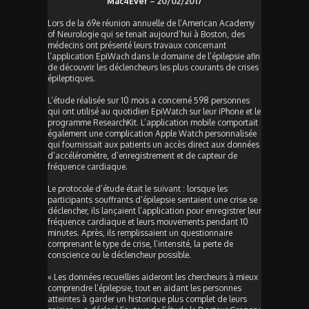
Mac4Ever
– 20/02/2017
Lors de la 69e réunion annuelle de l’American Academy
of Neurologie qui se tenait aujourd’hui à Boston, des
médecins ont présenté leurs travaux concernant
l’application EpiWach dans le domaine de l’épilepsie afin
de découvrir les déclencheurs les plus courants de crises
épileptiques.
L’étude réalisée sur 10 mois a concerné 598 personnes
qui ont utilisé au quotidien EpiWatch sur leur iPhone et le
programme ResearchKit. L’application mobile comportait
également une complication Apple Watch personnalisée
qui fournissait aux patients un accès direct aux données
d’accéléromètre, d’enregistrement et de capteur de
fréquence cardiaque.
Le protocole d’étude était le suivant : lorsque les
participants souffrants d’épilepsie sentaient une crise se
déclencher, ils lançaient l’application pour enregistrer leur
fréquence cardiaque et leurs mouvements pendant 10
minutes. Après, ils remplissaient un questionnaire
comprenant le type de crise, l’intensité, la perte de
conscience ou le déclencheur possible.
« Les données recueillies aideront les chercheurs à mieux
comprendre l’épilepsie, tout en aidant les personnes
atteintes à garder un historique plus complet de leurs