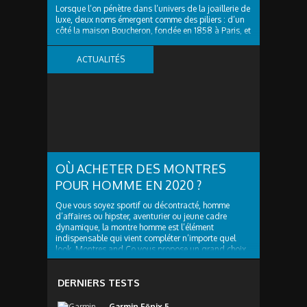
Lorsque l’on pénètre dans l’univers de la joaillerie de
luxe, deux noms émergent comme des piliers : d’un
côté la maison Boucheron, fondée en 1858 à Paris, et
de l’autre un écrin régional de haut vol, Vaneste à
Lille, qui offre à sa clientèle l’accès à des pièces
ACTUALITÉS
d’exception de cette...
OÙ ACHETER DES MONTRES
POUR HOMME EN 2020 ?
Que vous soyez sportif ou décontracté, homme
d’affaires ou hipster, aventurier ou jeune cadre
dynamique, la montre homme est l’élément
indispensable qui vient compléter n’importe quel
look. Montres and Co vous propose un grand choix
de montres branchées et tendances, il y en a pour
tous les...
DERNIERS TESTS
Garmin Fēnix 5