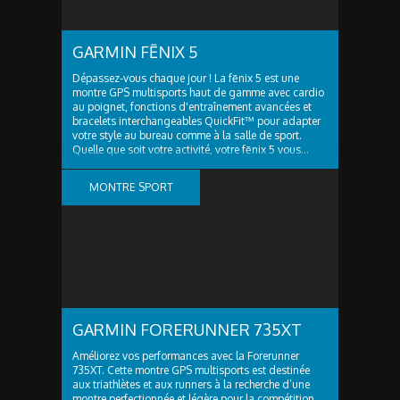
GARMIN FĒNIX 5
Dépassez-vous chaque jour ! La fēnix 5 est une
montre GPS multisports haut de gamme avec cardio
au poignet, fonctions d'entraînement avancées et
bracelets interchangeables QuickFit™ pour adapter
votre style au bureau comme à la salle de sport.
Quelle que soit votre activité, votre fēnix 5 vous...
MONTRE SPORT
GARMIN FORERUNNER 735XT
Améliorez vos performances avec la Forerunner
735XT. Cette montre GPS multisports est destinée
aux triathlètes et aux runners à la recherche d’une
montre perfectionnée et légère pour la compétition.