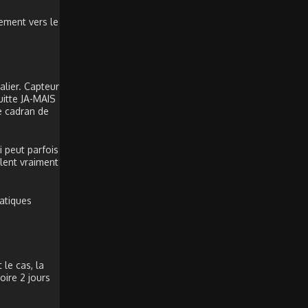
ement vers le
lier. Capteur
uitte JA-MAIS
le cadran de
 peut parfois
lent vraiment
atiques
le cas, la
oire 2 jours