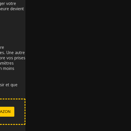
ger votre
heure devient
pre
es. Une autre
ore vos prises
ramètres
on moins
sir et que
MAZON