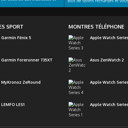
plus de sports rechargés et vou
 à la recherche d’une montre
régler vos achats avec votre mon
ée et légère pour la
remplace aussi bien votre télép
. La mesure de la fréquence
votre...
e fait au poignet grâce à la
 Garmin Elevate. Il...
S SPORT
MONTRES TÉLÉPHONE
Garmin Fēnix 5
Apple Watch Series
Garmin Forerunner 735XT
Asus ZenWatch 2
MyKronoz ZeRound
Apple Watch Serie
LEMFO LES1
Apple Watch Series