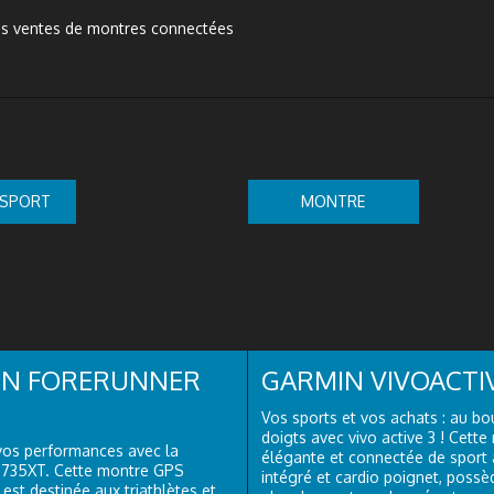
 SPORT
MONTRE
CONNECTÉE
IN FORERUNNER
GARMIN VIVOACTIV
Vos sports et vos achats : au bo
doigts avec vivo active 3 ! Cette
vos performances avec la
élégante et connectée de sport
 735XT. Cette montre GPS
intégré et cardio poignet, poss
 est destinée aux triathlètes et