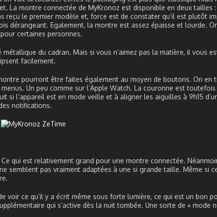
gnet. La montre connectée de MyKronoz est disponible en deux tailles :
 reçu le premier modèle et, force est de constater qu’il est plutôt i
fois dérangeant. Egalement, la montre est assez épaisse et lourde. On
n pour certaines personnes.
é métallique du cadran. Mais si vous n’aimez pas la matière, il vous est
ipsent facilement.
a montre pourront être faites également au moyen de boutons. On en t
les menus. Un peu comme sur l’Apple Watch. La couronne est toutefois s
it si l’appareil est en mode veille et à aligner les aiguilles à 9h15 d’
es notifications.
. Ce qui est relativement grand pour une montre connectée. Néanmoins
 ne semblent pas vraiment adaptées à une si grande taille. Même si ce
re.
 voir ce qu’il y a écrit même sous forte lumière, ce qui est un bon po
pplémentaire qui s’active dès la nuit tombée. Une sorte de « mode n