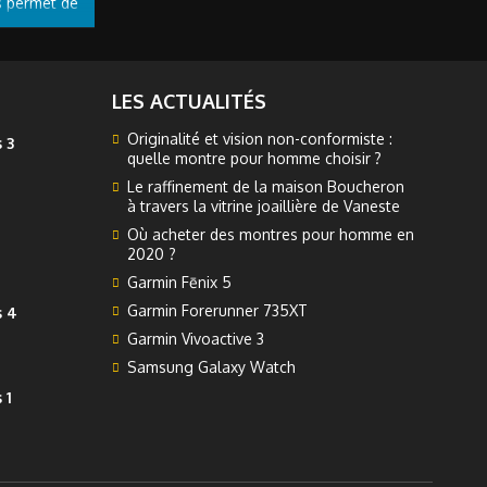
s permet de
tre. Elle
hone que
LES ACTUALITÉS
Originalité et vision non-conformiste :
 3
quelle montre pour homme choisir ?
Le raffinement de la maison Boucheron
à travers la vitrine joaillière de Vaneste
Où acheter des montres pour homme en
2020 ?
Garmin Fēnix 5
Garmin Forerunner 735XT
s 4
Garmin Vivoactive 3
Samsung Galaxy Watch
 1