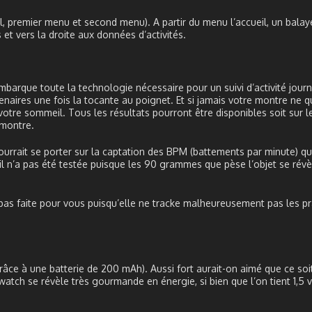
l, premier menu et second menu). A partir du menu l’accueil, un balay
 et vers la droite aux données d’activités.
rque toute la technologie nécessaire pour un suivi d’activité journa
naires une fois la tocante au poignet. Et si jamais votre montre ne q
r votre sommeil. Tous les résultats pourront être disponibles soit sur 
 montre.
urrait se porter sur la captation des BPM (battements par minute) qui
il n’a pas été testée puisque les 90 grammes que pèse l’objet se révè
 pas faite pour vous puisqu’elle ne tracke malheureusement pas les pr
e à une batterie de 200 mAh). Aussi fort aurait-on aimé que ce soit 
watch se révèle très gourmande en énergie, si bien que l’on tient 1,5 v