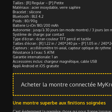
Tailles : [R] Regular – [P] Petite
Matériaux : acier inoxydable, verre saphire
Bracelet : silicone
Bluetooth : BLE 4.2
Poids : 80/90g
Batterie Li-iOn 180/200 mAh
Autonomie : jusqu’à 30 jours (en mode montre) / 3 jours (en
Système de charge: par contact
Type d’écran : écran couleur TFT percé et tactile
Tailles d’écran : [R] 1.22 in / 240*240 px – [P] 1.05 in / 240*
Capteurs : accéléromètre tri-axial, capteur optique de rythme
Résistance à l’eau: 5 ATM
Garantie internationale: 1 an
Accessoires inclus: chargeur magnétique, cable USB
Appli Android et iOS gratuite
Acheter la montre connectée MyKro
Une montre superbe aux finitions soignées
C’est évidemment la première chose qui nous frappe lorsque l’