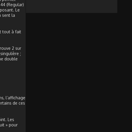
 44 (Regular)
mposant. Le
 sent la
 tout à fait
rouve 2 sur
ingulière ;
une double
, l’affichage
rtains de ces
int. Les
uit » pour