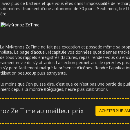
’avez plus de batterie et que vous êtes dans l’impossibilité de rechar
s dernières disposent d’une autonomie de 30 jours. Seulement, lire l’
ère.
ir. La MyKronoz ZeTime ne fait pas exception et possède même sa pro
mpliste. La page d’accueil récapitule vos données quotidiennes tracké
de tous vos rappels enregistrés (factures, repas, rendez-vous ou enc
raiment envie de s’y attarder. La section permettant de gérer les pa
n s’y perd facilement malgré la présence d’icônes. Rendre l’applicati
ilisation beaucoup plus attrayante.
 le moins que l’on puisse dire, c’est que ce n’est pas une partie de plai
ement depuis la montre (Réglages, heure puis calibration).
oz Ze Time au meilleur prix
ACHETER SUR A