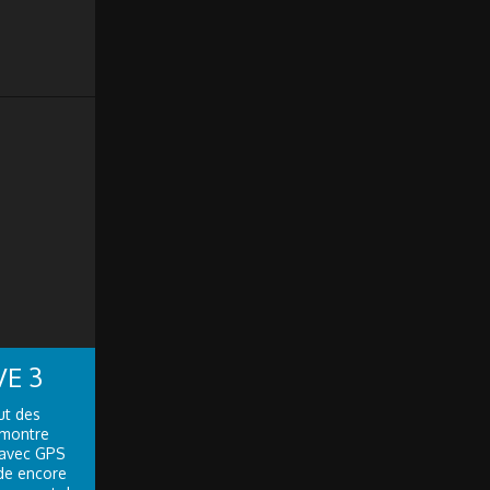
E 3
ut des
 montre
 avec GPS
ède encore