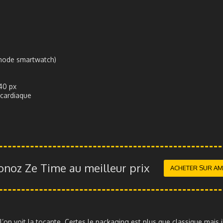
 mode smartwatch)
240 px
 cardiaque
noz Ze Time au meilleur prix
ACHETER SUR A
on voit la tocante. Certes le packaging est plus que classique mais 