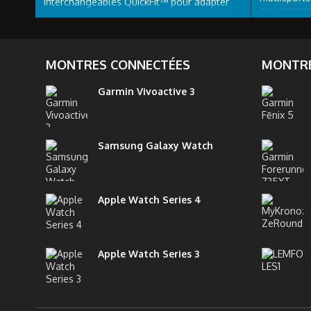
interchangeables QuickFit™ pour adapter
aux runners
votre style au bureau comme à la salle de
perfectionn
sport. Quelle que soit votre activité, votre
compétition
fēnix 5 vous...
cardiaque s
technologie
MONTRES CONNECTÉES
MONTRE
Garmin Vivoactive 3
Samsung Galaxy Watch
Apple Watch Series 4
Apple Watch Series 3