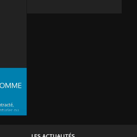
HOMME
tracté,
nturier ou
tre homme
ient
Montres and
 de
LES ACTUALITÉS