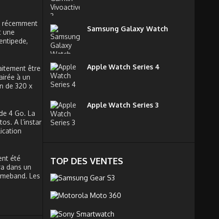
cé récemment
Samsung Galaxy Watch
t une
entipede,
Apple Watch Series 4
aitement être
airée à un
on de 320 x
Apple Watch Series 3
de 4 Go. La
s. A l’instar
ication
ent été
TOP DES VENTES
ra dans un
Gameband. Les