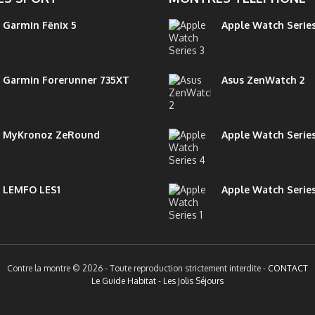
montres branchées et tendances, 
lle, qui offre à sa clientèle
pour tous les...
es pièces d’exception de cette...
Garmin Fēnix 5
Apple Watch Series
Garmin Forerunner 735XT
Asus ZenWatch 2
MyKronoz ZeRound
Apple Watch Serie
LEMFO LES1
Apple Watch Series
Contre la montre © 2026 - Toute reproduction strictement interdite -
CONTACT
Le Guide Habitat
-
Les Jolis Séjours