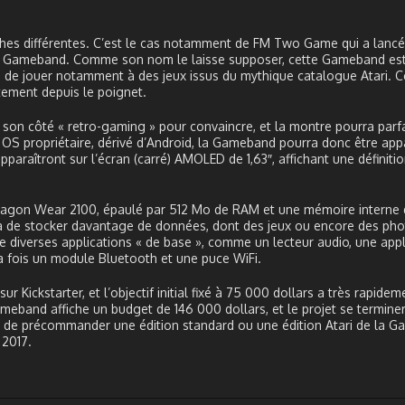
roches différentes. C’est le cas notamment de FM Two Game qui a lan
re Gameband. Comme son nom le laisse supposer, cette Gameband es
ité de jouer notamment à des jeux issus du mythique catalogue Atari. C
tement depuis le poignet.
n côté « retro-gaming » pour convaincre, et la montre pourra parf
OS propriétaire, dérivé d’Android, la Gameband pourra donc être app
apparaîtront sur l’écran (carré) AMOLED de 1,63″, affichant une définiti
agon Wear 2100, épaulé par 512 Mo de RAM et une mémoire interne 
 de stocker davantage de données, dont des jeux ou encore des photo
 diverses applications « de base », comme un lecteur audio, une appl
la fois un module Bluetooth et une puce WiFi.
Kickstarter, et l’objectif initial fixé à 75 000 dollars a très rapidem
ameband affiche un budget de 146 000 dollars, et le projet se termine
ible de précommander une édition standard ou une édition Atari de la 
 2017.