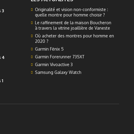
il y en a
Originalité et vision non-conformiste :
 3
quelle montre pour homme choisir ?
Le raffinement de la maison Boucheron
à travers la vitrine joaillière de Vaneste
Où acheter des montres pour homme en
2020 ?
Garmin Fēnix 5
Garmin Forerunner 735XT
s 4
Garmin Vivoactive 3
Samsung Galaxy Watch
 1