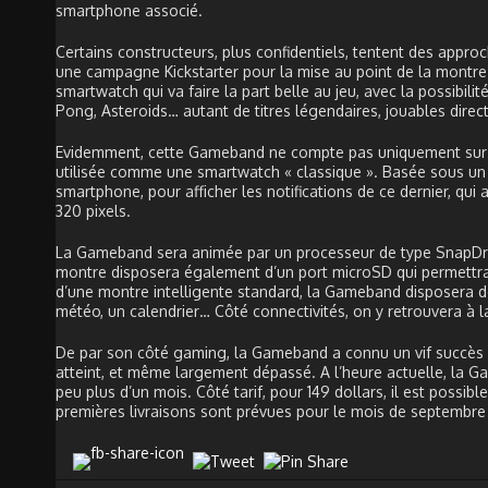
smartphone associé.
Certains constructeurs, plus confidentiels, tentent des app
une campagne Kickstarter pour la mise au point de la mont
smartwatch qui va faire la part belle au jeu, avec la possibil
Pong, Asteroids… autant de titres légendaires, jouables direc
Evidemment, cette Gameband ne compte pas uniquement sur so
utilisée comme une smartwatch « classique ». Basée sous un 
smartphone, pour afficher les notifications de ce dernier, qui 
320 pixels.
La Gameband sera animée par un processeur de type SnapDr
montre disposera également d’un port microSD qui permettra
d’une montre intelligente standard, la Gameband disposera de
météo, un calendrier… Côté connectivités, on y retrouvera à 
De par son côté gaming, la Gameband a connu un vif succès sur 
atteint, et même largement dépassé. A l’heure actuelle, la G
peu plus d’un mois. Côté tarif, pour 149 dollars, il est poss
premières livraisons sont prévues pour le mois de septembre