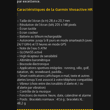
par excellence.
Caractéristiques de la Garmin Vivoactive HR
:
– Taille de l’écran (lx H) 28,6 x 20,7 mm
– Résolution de l’écran (lxh) 205 x 148 pixels
– Écran tactile
– Ecran couleur
– Batterie au lithium rechargeable
– Autonomie: jusqu’à 8 jours en mode smartwatch (avec
24/7 GRH) et 13 heures en mode GPS
– Note de l’eau 5 ATM
– GLONASS activé
– High récepteur de sensibilité
– Altimètre barométrique
– Boussole électronique
– Applications sportives intégrées : running, vélo, golf,
natation, ski, snowboard, paddle…
– Smart notifications (affichages e-mail, texte et autres
alertes lorsqu’il est associé à votre téléphone compatible)
– Vibreur (choix entre des tonalités d’alerte et / ou
d’alerte par vibration)
– Contrôle de la musique
– Fonctions de montre: heure, date, calendrier et alarme
– Poids : Bracelets normaux : 47,6 g ; bracelets XL :
48,2 g