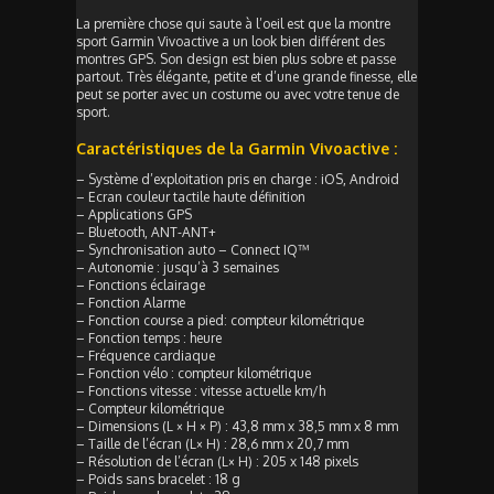
La première chose qui saute à l’oeil est que la montre
sport Garmin Vivoactive a un look bien différent des
montres GPS. Son design est bien plus sobre et passe
partout. Très élégante, petite et d’une grande finesse, elle
peut se porter avec un costume ou avec votre tenue de
sport.
Caractéristiques de la Garmin Vivoactive :
– Système d’exploitation pris en charge : iOS, Android
– Ecran couleur tactile haute définition
– Applications GPS
– Bluetooth, ANT-ANT+
– Synchronisation auto – Connect IQ™
– Autonomie : jusqu’à 3 semaines
– Fonctions éclairage
– Fonction Alarme
– Fonction course a pied: compteur kilométrique
– Fonction temps : heure
– Fréquence cardiaque
– Fonction vélo : compteur kilométrique
– Fonctions vitesse : vitesse actuelle km/h
– Compteur kilométrique
– Dimensions (L × H × P) : 43,8 mm x 38,5 mm x 8 mm
– Taille de l’écran (L× H) : 28,6 mm x 20,7 mm
– Résolution de l’écran (L× H) : 205 x 148 pixels
– Poids sans bracelet : 18 g