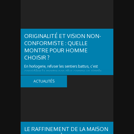
ORIGINALITÉ ET VISION NON-
CONFORMISTE : QUELLE
MONTRE POUR HOMME
CHOISIR ?
En horlogerie, refuser les sentiers battus, c’est
considérer la montre non plus comme un simple
outil, mais comme une signature. Vous ne cherchez
plus seulement un calibre fiable ! Vous désirez un
ACTUALITÉS
objet de caractère, capable d’exprimer une vision.
Ainsi, dans un marché en croissance record (26,7...
LE RAFFINEMENT DE LA MAISON