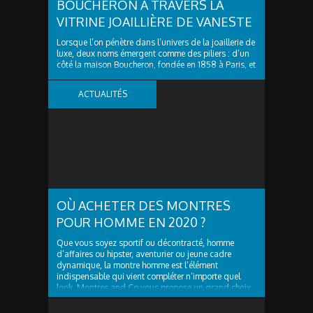
BOUCHERON À TRAVERS LA
VITRINE JOAILLIÈRE DE VANESTE
Lorsque l’on pénètre dans l’univers de la joaillerie de
luxe, deux noms émergent comme des piliers : d’un
côté la maison Boucheron, fondée en 1858 à Paris, et
de l’autre un écrin régional de haut vol, Vaneste à
Lille, qui offre à sa clientèle l’accès à des pièces
ACTUALITÉS
d’exception de cette...
OÙ ACHETER DES MONTRES
POUR HOMME EN 2020 ?
Que vous soyez sportif ou décontracté, homme
d’affaires ou hipster, aventurier ou jeune cadre
dynamique, la montre homme est l’élément
indispensable qui vient compléter n’importe quel
look. Montres and Co vous propose un grand choix
de montres branchées et tendances, il y en a pour
tous les...