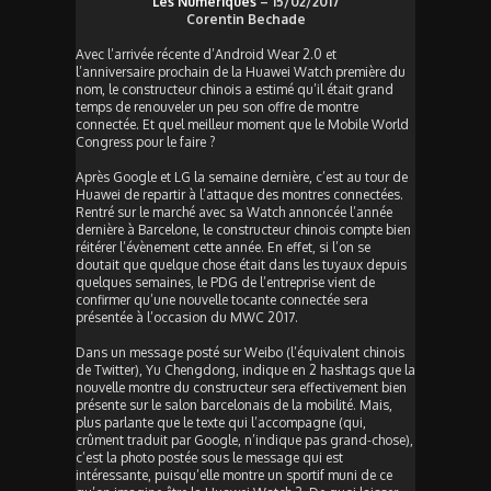
Les Numériques
– 15/02/2017
Corentin Bechade
Avec l’arrivée récente d’Android Wear 2.0 et
l’anniversaire prochain de la Huawei Watch première du
nom, le constructeur chinois a estimé qu’il était grand
temps de renouveler un peu son offre de montre
connectée. Et quel meilleur moment que le Mobile World
Congress pour le faire ?
Après Google et LG la semaine dernière, c’est au tour de
Huawei de repartir à l’attaque des montres connectées.
Rentré sur le marché avec sa Watch annoncée l’année
dernière à Barcelone, le constructeur chinois compte bien
réitérer l’évènement cette année. En effet, si l’on se
doutait que quelque chose était dans les tuyaux depuis
quelques semaines, le PDG de l’entreprise vient de
confirmer qu’une nouvelle tocante connectée sera
présentée à l’occasion du MWC 2017.
Dans un message posté sur Weibo (l’équivalent chinois
de Twitter), Yu Chengdong, indique en 2 hashtags que la
nouvelle montre du constructeur sera effectivement bien
présente sur le salon barcelonais de la mobilité. Mais,
plus parlante que le texte qui l’accompagne (qui,
crûment traduit par Google, n’indique pas grand-chose),
c’est la photo postée sous le message qui est
intéressante, puisqu’elle montre un sportif muni de ce