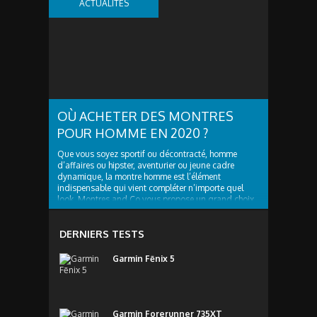
ACTUALITÉS
d’exception de cette...
OÙ ACHETER DES MONTRES
POUR HOMME EN 2020 ?
Que vous soyez sportif ou décontracté, homme
d’affaires ou hipster, aventurier ou jeune cadre
dynamique, la montre homme est l’élément
indispensable qui vient compléter n’importe quel
look. Montres and Co vous propose un grand choix
de montres branchées et tendances, il y en a pour
tous les...
DERNIERS TESTS
Garmin Fēnix 5
Garmin Forerunner 735XT