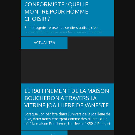
CONFORMISTE : QUELLE
MONTRE POUR HOMME
CHOISIR ?
En horlogerie, refuser les sentiers battus, c’est
considérer la montre non plus comme un simple
outil, mais comme une signature. Vous ne cherchez
plus seulement un calibre fiable ! Vous désirez un
ACTUALITÉS
objet de caractère, capable d’exprimer une vision.
Ainsi, dans un marché en croissance record (26,7...
LE RAFFINEMENT DE LA MAISON
BOUCHERON À TRAVERS LA
VITRINE JOAILLIÈRE DE VANESTE
Lorsque l’on pénètre dans l’univers de la joaillerie de
luxe, deux noms émergent comme des piliers : d’un
côté la maison Boucheron, fondée en 1858 à Paris, et
de l’autre un écrin régional de haut vol, Vaneste à
Lille, qui offre à sa clientèle l’accès à des pièces