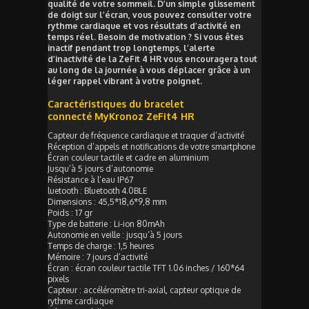
qualité de votre sommeil. D’un simple glissement
de doigt sur l’écran, vous pouvez consulter votre
rythme cardiaque et vos résultats d’activité en
temps réel. Besoin de motivation ? Si vous êtes
inactif pendant trop longtemps, l’alerte
d’inactivité de la ZeFit 4 HR vous encouragera tout
au long de la journée à vous déplacer grâce à un
léger rappel vibrant à votre poignet.
Caractéristiques du bracelet
connecté MyKronoz ZeFit4 HR
Capteur de fréquence cardiaque et traquer d’activité
Réception d’appels et notifications de votre smartphone
Écran couleur tactile et cadre en aluminium
Jusqu’à 5 jours d’autonomie
Résistance à l’eau IP67
luetooth : Bluetooth 4.0BLE
Dimensions : 45,5*18,6*9,8 mm
Poids : 17 gr
Type de batterie : Li-ion 80mAh
Autonomie en veille : jusqu’à 5 jours
Temps de charge : 1,5 heures
Mémoire : 7 jours d’activité
Écran : écran couleur tactile TFT 1.06 inches / 160*64
pixels
Capteur : accéléromètre tri-axial, capteur optique de
rythme cardiaque