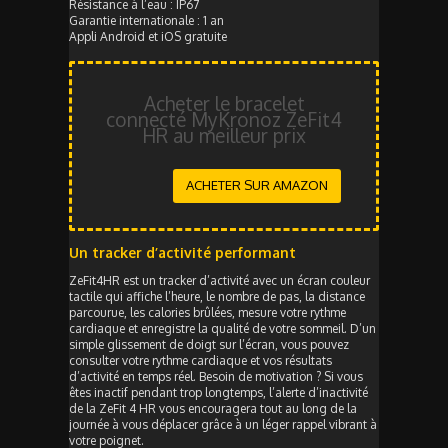
Résistance à l’eau : IP67
Garantie internationale : 1 an
Appli Android et iOS gratuite
Acheter le bracelet
connecté MyKronoz ZeFit4
HR au meilleur prix
ACHETER SUR AMAZON
Un tracker d’activité performant
ZeFit4HR est un tracker d’activité avec un écran couleur
tactile qui affiche l’heure, le nombre de pas, la distance
parcourue, les calories brûlées, mesure votre rythme
cardiaque et enregistre la qualité de votre sommeil. D’un
simple glissement de doigt sur l’écran, vous pouvez
consulter votre rythme cardiaque et vos résultats
d’activité en temps réel. Besoin de motivation ? Si vous
êtes inactif pendant trop longtemps, l’alerte d’inactivité
de la ZeFit 4 HR vous encouragera tout au long de la
journée à vous déplacer grâce à un léger rappel vibrant à
votre poignet.