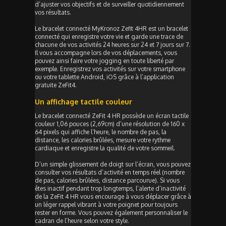
d’ajuster vos objectifs et de surveiller quotidiennement
vos résultats.
Le bracelet connecté MyKronoz Zefit 4HR est un bracelet
connecté qui enregistre votre vie et garde une trace de
chacune de vos activités 24 heures sur 24 et 7 jours sur 7.
Il vous accompagne lors de vos déplacements, vous
pouvez ainsi faire votre jogging en toute liberté par
exemple. Enregistrez vos activités sur votre smartphone
ou votre tablette Android, iOS grâce à l’application
gratuite ZeFit4.
Un affichage tactile couleur
Le bracelet connecté ZeFit 4 HR possède un écran tactile
couleur 1,06 pouces (2,69cm) d’une résolution de 160 x
64 pixels qui affiche l’heure, le nombre de pas, la
distance, les calories brûlées, mesure votre rythme
cardiaque et enregistre la qualité de votre sommeil.
D’un simple glissement de doigt sur l’écran, vous pouvez
consulter vos résultats d’activité en temps réel (nombre
de pas, calories brûlées, distance parcourue). Si vous
êtes inactif pendant trop longtemps, l’alerte d’inactivité
de la ZeFit 4 HR vous encourage à vous déplacer grâce à
un léger rappel vibrant à votre poignet pour toujours
rester en forme. Vous pouvez également personnaliser le
cadran de l’heure selon votre style.