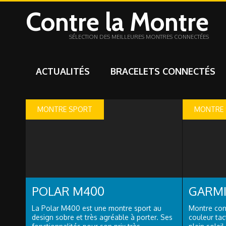
Contre la Montre
SÉLECTION DES MEILLEURES MONTRES CONNECTÉES
ACTUALITÉS
BRACELETS CONNECTÉS
MONTRE SPORT
MONTRE
POLAR M400
GARMI
La Polar M400 est une montre sport au
Montre con
design sobre et très agréable à porter. Ses
couleur tact