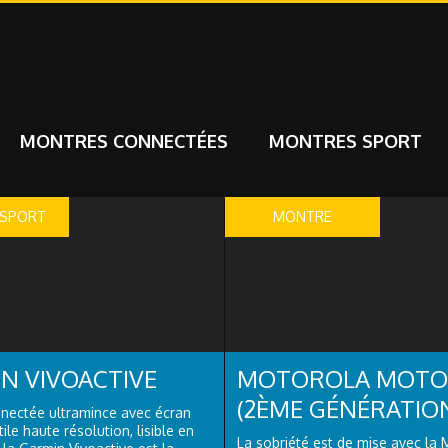
MONTRES CONNECTÉES
MONTRES SPORT
 SPORT
MONTRE
CONNECTÉE
N VIVOACTIVE
MOTOROLA MOTO
(2ÈME GÉNÉRATIO
nectée ultramince avec écran
ile haute résolution, lisible en
La sobriété est de mise avec la