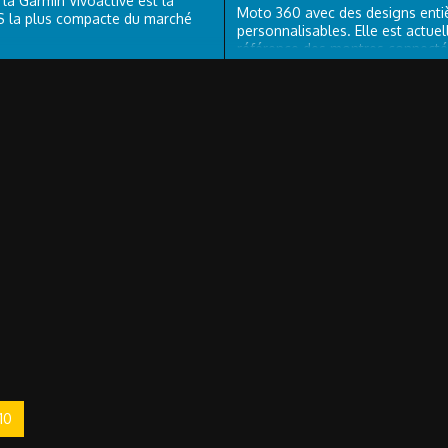
, la Garmin Vivoactive est la
Moto 360 avec des designs ent
 la plus compacte du marché
personnalisables. Elle est actue
référence des montres connectée
marché.
10