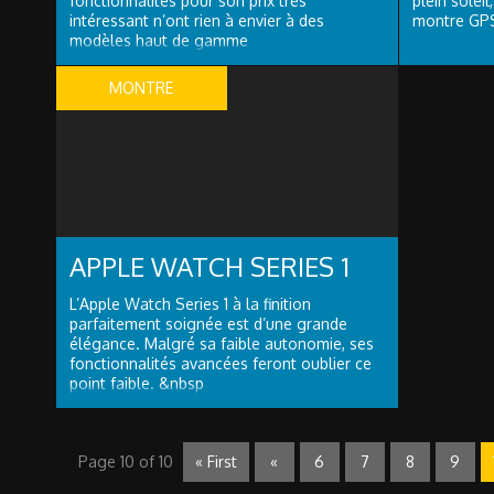
fonctionnalités pour son prix très
plein soleil
intéressant n’ont rien à envier à des
montre GPS
modèles haut de gamme
MONTRE
CONNECTÉE
APPLE WATCH SERIES 1
L’Apple Watch Series 1 à la finition
parfaitement soignée est d’une grande
élégance. Malgré sa faible autonomie, ses
fonctionnalités avancées feront oublier ce
point faible. &nbsp
Page 10 of 10
« First
«
6
7
8
9