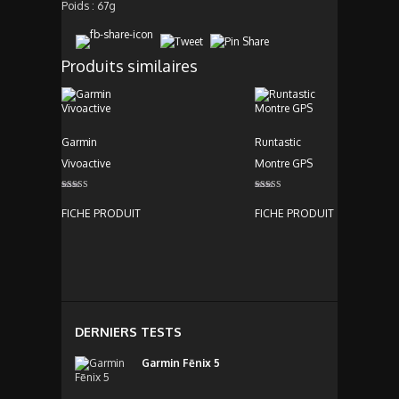
Poids : 67g
Produits similaires
Garmin
Runtastic
Vivoactive
Montre GPS
Note
Note
5.00
3.00
FICHE PRODUIT
FICHE PRODUIT
sur 5
sur 5
DERNIERS TESTS
Garmin Fēnix 5