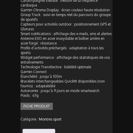
Cardio-poignet Elevate : mesure de la fréquence
cardiaque
Garmin Chroma Display : écran couleur haute résolution
Group Track : suivi en temps réel du parcours du groupe
de sportifs
Capteurs pour activités outdoor : positionnement GPS et
Glonass
Smart notifications : affichage des e-mails, sms et alertes
Antenne EXO en acier inoxydable et boîtier arrière en
acier forgé : résistance
Profils d’activités préchargés : adaptation à tous les
sports
Widget performance : affichage des statistiques de vos
entraînements
Technologie Transflective : lisibilité optimale
Garmin Connect
Étanchéité : jusqu’à 100m
Bracelets interchangeables Quickfit disponibles (non
fournis) : adaptabilité
Autonomie : jusqu’à 9 jours en mode smartwatch
Poids : 67g
FICHE PRODUIT
Catégorie :
Montres sport