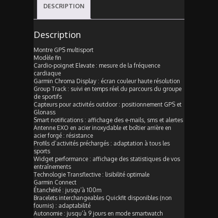
DESCRIPTION
Description
Montre GPS multisport
Modèle fin
Cardio-poignet Elevate : mesure de la fréquence
cardiaque
Garmin Chroma Display : écran couleur haute résolution
Group Track : suivi en temps réel du parcours du groupe
de sportifs
Capteurs pour activités outdoor : positionnement GPS et
Glonass
Smart notifications : affichage des e-mails, sms et alertes
Antenne EXO en acier inoxydable et boîtier arrière en
acier forgé : résistance
Profils d’activités préchargés : adaptation à tous les
sports
Widget performance : affichage des statistiques de vos
entraînements
Technologie Transflective : lisibilité optimale
Garmin Connect
Étanchéité : jusqu’à 100m
Bracelets interchangeables Quickfit disponibles (non
fournis) : adaptabilité
Autonomie : jusqu’à 9 jours en mode smartwatch