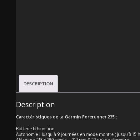
DESCRIPTION
Description
Caractéristiques de la Garmin Forerunner 235 :
Batterie lithium-ion
Autonomie : Jusqu’à 9 journées en mode montre ; jusqu’à 1
Affichage 215 x 180 pixels – 31,1 mm (1,23 po) de diamètre