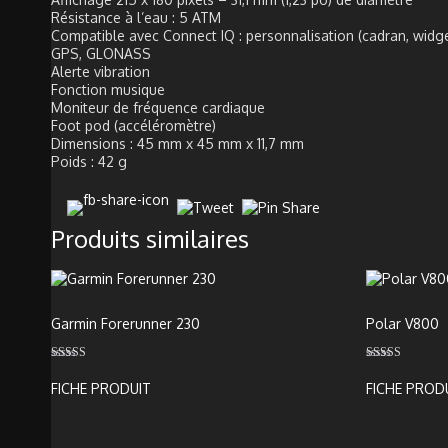
Résistance à l’eau : 5 ATM
Compatible avec Connect IQ : personnalisation (cadran, widge
GPS, GLONASS
Alerte vibration
Fonction musique
Moniteur de fréquence cardiaque
Foot pod (accéléromètre)
Dimensions : 45 mm x 45 mm x 11,7 mm
Poids : 42 g
Produits similaires
Garmin Forerunner 230
Polar V800
Note
Note
5.00
5.00
FICHE PRODUIT
FICHE PROD
sur 5
sur 5