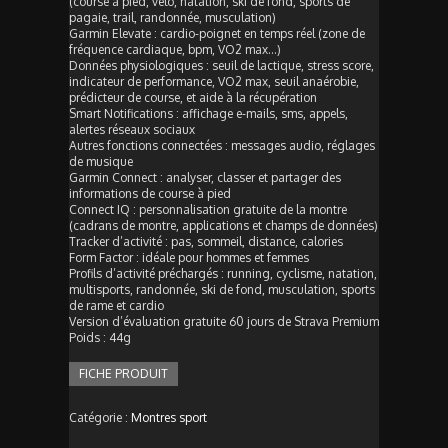
(course à pied, vélo, natation, ski de fond, sports de
pagaie, trail, randonnée, musculation)
Garmin Elevate : cardio-poignet en temps réel (zone de
fréquence cardiaque, bpm, VO2 max…)
Données physiologiques : seuil de lactique, stress score,
indicateur de performance, VO2 max, seuil anaérobie,
prédicteur de course, et aide à la récupération
Smart Notifications : affichage e-mails, sms, appels,
alertes réseaux sociaux
Autres fonctions connectées : messages audio, réglages
de musique
Garmin Connect : analyser, classer et partager des
informations de course à pied
Connect IQ : personnalisation gratuite de la montre
(cadrans de montre, applications et champs de données)
Tracker d’activité : pas, sommeil, distance, calories
Form Factor : idéale pour hommes et femmes
Profils d’activité préchargés : running, cyclisme, natation,
multisports, randonnée, ski de fond, musculation, sports
de rame et cardio
Version d’évaluation gratuite 60 jours de Strava Premium
Poids : 44g
FICHE PRODUIT
Catégorie :
Montres sport