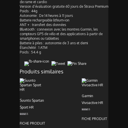
de rame et cardio
Version d’évaluation gratuite 60 jours de Strava Premium
Poids : 44g
Autonomie : De 14 heures à 11 jours
Batterie rechargeable lithium-ion
ANT + : transfert des données
Bluetooth : connexion avec les montres Garmin, les
compteurs GPS de vélo et des applications à partir de
smartphones ou tablettes
Batterie à piles : autonomie de 3 ans et demi
Étanchéité : 1 ATM
Poids : 54.4 g
Produits similaires
Garmin
Suunto Spartan
Vivoactive HR
Sport HR
Note
5.00
FICHE PRODUIT
Note
sur 5
3.00
FICHE PRODUIT
sur 5