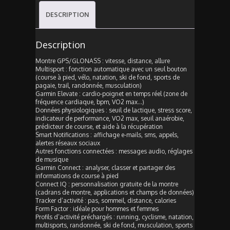
DESCRIPTION
Description
Montre GPS/GLONASS : vitesse, distance, allure
Multisport : fonction automatique avec un seul bouton
(course à pied, vélo, natation, ski de fond, sports de
pagaie, trail, randonnée, musculation)
Garmin Elevate : cardio-poignet en temps réel (zone de
fréquence cardiaque, bpm, VO2 max…)
Données physiologiques : seuil de lactique, stress score,
indicateur de performance, VO2 max, seuil anaérobie,
prédicteur de course, et aide à la récupération
Smart Notifications : affichage e-mails, sms, appels,
alertes réseaux sociaux
Autres fonctions connectées : messages audio, réglages
de musique
Garmin Connect : analyser, classer et partager des
informations de course à pied
Connect IQ : personnalisation gratuite de la montre
(cadrans de montre, applications et champs de données)
Tracker d’activité : pas, sommeil, distance, calories
Form Factor : idéale pour hommes et femmes
Profils d’activité préchargés : running, cyclisme, natation,
multisports, randonnée, ski de fond, musculation, sports