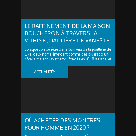
LE RAFFINEMENT DE LA MAISON
BOUCHERON À TRAVERS LA
VITRINE JOAILLIÈRE DE VANESTE
Lorsque l’on pénètre dans l’univers de la joaillerie de
luxe, deux noms émergent comme des piliers : d’un
côté la maison Boucheron, fondée en 1858 à Paris, et
de l’autre un écrin régional de haut vol, Vaneste à
Lille, qui offre à sa clientèle l’accès à des pièces
ACTUALITÉS
d’exception de cette...
OÙ ACHETER DES MONTRES
POUR HOMME EN 2020 ?