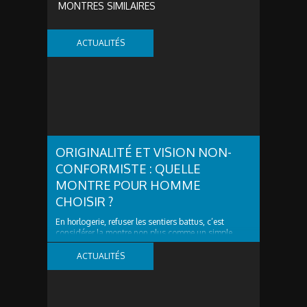
MONTRES SIMILAIRES
ACTUALITÉS
ORIGINALITÉ ET VISION NON-
CONFORMISTE : QUELLE
MONTRE POUR HOMME
CHOISIR ?
En horlogerie, refuser les sentiers battus, c’est
considérer la montre non plus comme un simple
outil, mais comme une signature. Vous ne cherchez
plus seulement un calibre fiable ! Vous désirez un
ACTUALITÉS
objet de caractère, capable d’exprimer une vision.
Ainsi, dans un marché en croissance record (26,7...