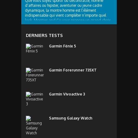
Que vous soyez sportif ou décontracté, homme
d’affaires ou hipster, aventurier ou jeune cadre
dynamique, la montre homme est l’élément
indispensable qui vient compléter n’importe quel
look. Montres and Co vous propose un grand choix
de montres branchées et tendances, il y en a pour
tous les...
DERNIERS TESTS
Garmin Fēnix 5
Garmin Forerunner 735XT
Garmin Vivoactive 3
Samsung Galaxy Watch