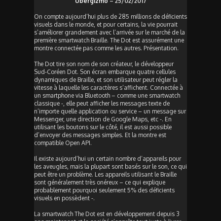
Übergizmo
– 25/02/2017
On compte aujourd’hui plus de 285 millions de déficients
visuels dans le monde, et pour certains, la vie pourrait
s’améliorer grandement avec l’arrivée sur le marché de la
première smartwatch Braille. The Dot est assurément une
montre connectée pas comme les autres. Présentation.
The Dot tire son nom de son créateur, le développeur
Sud-Coréen Dot. Son écran embarque quatre cellules
dynamiques de Braille, et son utilisateur peut régler la
vitesse à laquelle les caractères s’affichent. Connectée à
un smartphone via Bluetooth – comme une smartwatch
classique -, elle peut afficher les messages texte de
n’importe quelle application ou service – un message sur
Messenger, une direction de Google Maps, etc -. En
utilisant les boutons sur le côté, il est aussi possible
d’envoyer des messages simples. Et la montre est
compatible Open API.
Il existe aujourd’hui un certain nombre d’appareils pour
les aveugles, mais la plupart sont basés sur le son, ce qui
peut être un problème. Les appareils utilisant le Braille
sont généralement très onéreux – ce qui explique
probablement pourquoi seulement 5% des déficients
visuels en possèdent -.
La smartwatch The Dot est en développement depuis 3