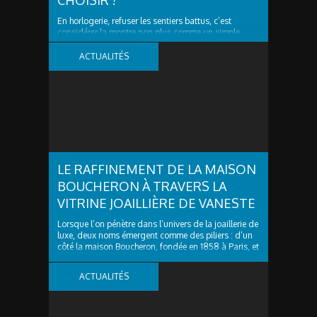
CHOISIR ?
En horlogerie, refuser les sentiers battus, c’est
considérer la montre non plus comme un simple
outil, mais comme une signature. Vous ne cherchez
plus seulement un calibre fiable ! Vous désirez un
ACTUALITÉS
objet de caractère, capable d’exprimer une vision.
Ainsi, dans un marché en croissance record (26,7...
LE RAFFINEMENT DE LA MAISON
BOUCHERON À TRAVERS LA
VITRINE JOAILLIÈRE DE VANESTE
Lorsque l’on pénètre dans l’univers de la joaillerie de
luxe, deux noms émergent comme des piliers : d’un
côté la maison Boucheron, fondée en 1858 à Paris, et
de l’autre un écrin régional de haut vol, Vaneste à
Lille, qui offre à sa clientèle l’accès à des pièces
ACTUALITÉS
d’exception de cette...