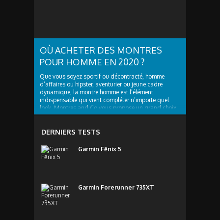
OÙ ACHETER DES MONTRES
POUR HOMME EN 2020 ?
Que vous soyez sportif ou décontracté, homme
d’affaires ou hipster, aventurier ou jeune cadre
dynamique, la montre homme est l’élément
indispensable qui vient compléter n’importe quel
look. Montres and Co vous propose un grand choix
de montres branchées et tendances, il y en a pour
tous les...
DERNIERS TESTS
Garmin Fēnix 5
Garmin Forerunner 735XT