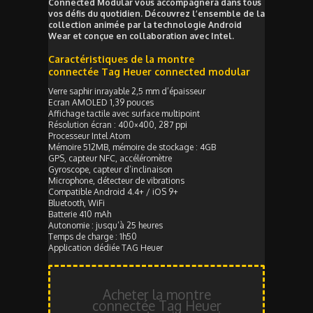
Connected Modular vous accompagnera dans tous
vos défis du quotidien. Découvrez l’ensemble de la
collection animée par la technologie Android
Wear et conçue en collaboration avec Intel.
Caractéristiques de la montre
connectée Tag Heuer connected modular
Verre saphir inrayable 2,5 mm d’épaisseur
Ecran AMOLED 1,39 pouces
Affichage tactile avec surface multipoint
Résolution écran : 400×400, 287 ppi
Processeur Intel Atom
Mémoire 512MB, mémoire de stockage : 4GB
GPS, capteur NFC, accéléromètre
Gyroscope, capteur d’inclinaison
Microphone, détecteur de vibrations
Compatible Android 4.4+ / iOS 9+
Bluetooth, WiFi
Batterie 410 mAh
Autonomie : jusqu’à 25 heures
Temps de charge : 1h50
Application dédiée TAG Heuer
Acheter la montre
connectée Tag Heuer