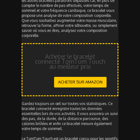
les autres bracelets paraîtront dépassés car, en plus de
compter le nombre de pas effectués, votre temps de
sommeil et votre fréquence cardiaque, ce bracelet vous
propose une analyse de votre composition corporelle.
Que vous souhaitiez augmenter votre masse musculaire,
retrouver la forme, affiner votre silhouette, ou simplement
savoir où vous en êtes, analysez votre composition
corporelle.
Acheter le bracelet
connecté TomTom Touch
au meilleur prix
ACHETER SUR AMAZON
Gardez toujours un œil sur toutes vos statistiques. Ce
bracelet connecté enregistre toutes les données
essentielles lors de vos activités. Il vous assurera un suivi
des pas, de la durée, de la distance parcourue, des
calories brûlées et enfin ce bracelet mesure également
votre temps de sommeil.
Le TomTom Touch est un bracelet conçu pour les sportifs.