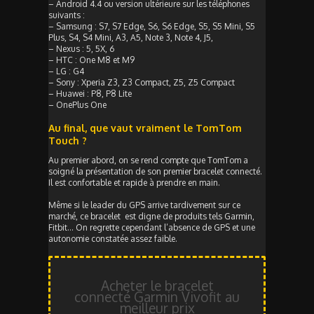
– Android 4.4 ou version ultérieure sur les téléphones
suivants :
– Samsung : S7, S7 Edge, S6, S6 Edge, S5, S5 Mini, S5
Plus, S4, S4 Mini, A3, A5, Note 3, Note 4, J5,
– Nexus : 5, 5X, 6
– HTC : One M8 et M9
– LG : G4
– Sony : Xperia Z3, Z3 Compact, Z5, Z5 Compact
– Huawei : P8, P8 Lite
– OnePlus One
Au final, que vaut vraiment le TomTom
Touch ?
Au premier abord, on se rend compte que TomTom a
soigné la présentation de son premier bracelet connecté.
Il est confortable et rapide à prendre en main.
Même si le leader du GPS arrive tardivement sur ce
marché, ce bracelet est digne de produits tels Garmin,
Fitbit… On regrette cependant l’absence de GPS et une
autonomie constatée assez faible.
Acheter le bracelet
connecté Garmin Vivofit au
meilleur prix